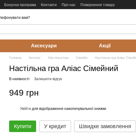
Бонусна програма
Контакти
Про нас
Повернення товару
лефонувати вам?
Аксесуари
Акції
Головна
Каталог
Настільні ігри
Cімейні
Настільна гра Аліас Сімей
Настільна гра Аліас Сімейний
В наявності
Залишити відгук
949 грн
Увійти
для відображення накопичувальної знижки
%
Купити
У кредит
Швидке замовлення