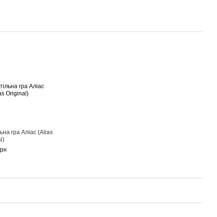
ьна гра Аліас (Alias
l)
грн