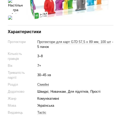
Характеристики
Протектори
Протектори для карт G7D 57,5 х 89 мм, 100 шт
-
5 пачок
Кількість
3–8
гравців
Вік
7+
Тривалість
30–45 хв
партії
Розділ
Cімейні
Додатково
Швидкі, Новачкам, Для підлітків, Прості
Жанр
Комунікативні
Мова
Українська
Видавець
Tactic