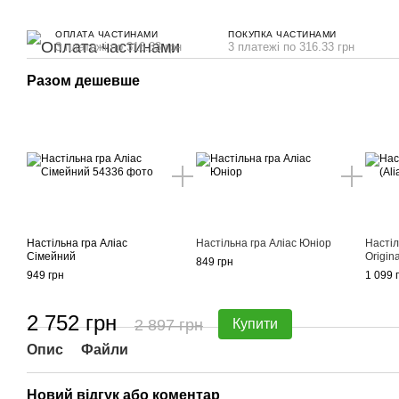
ОПЛАТА ЧАСТИНАМИ
ПОКУПКА ЧАСТИНАМИ
3 платежі по 316.33 грн
3 платежі по 316.33 грн
Разом дешевше
Настільна гра Аліас
Настільна гра Аліас Юніор
Настіл
Сімейний
Origina
849 грн
949 грн
1 099 
2 752 грн
2 897 грн
Купити
Опис
Файли
Новий відгук або коментар