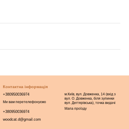
Контактна інформація
+380950036974
м.Київ, вул. Довженка, 14 (вхід з
вул. О. Довженка, біля зупинки
Ми вам перетелефонуємо
вул. Дегтярівська), точка видачі
Мапа проїзду
+380950036974
woodcat.d@gmail.com