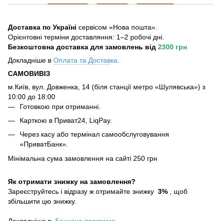
Доставка по Україні
сервісом «Нова пошта».
Орієнтовні терміни доставляння: 1–2 робочі дні.
Безкоштовна доставка для замовлень
від
2300 грн
Докладніше в
Оплата та Достав
ка
.
САМОВИВІЗ
м.Київ, вул. Довженка, 14 (біля станції метро «Шулявська») з
10:00 до 18:00
Готовкою при отриманні.
Карткою в Приват24, LiqPay.
Через касу або термінал самообслуговування
«ПриватБанк».
Мінімальна сума замовлення на сайті 250 грн
Як отримати знижку на замовлення?
Зареєструйтесь і відразу ж отримайте знижку
3%
, щоб
збільшити цю знижку.
Докладніше в
Бонусна програма.