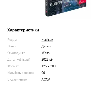
Характеристики
Розділ
Комікси
Жанр
Дитячі
Обкладинка
М'яка
Дата публікації
2022 рік
Формат
125 х 200
Кількість сторінок
96
Видавництво
АССА