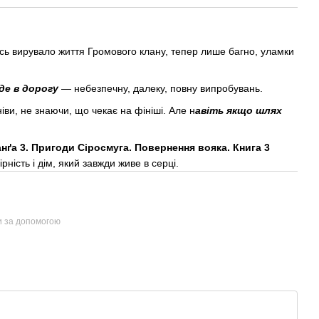
сь вирувало життя Громового клану, тепер лише багно, уламки
де в дорогу
— небезпечну, далеку, повну випробувань.
ви, не знаючи, що чекає на фініші. Але н
авіть якщо шлях
нґа 3. Пригоди Сіросмуга. Повернення вояка. Книга 3
рність і дім, який завжди живе в серці.
и за допомогою