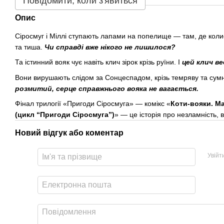
Повідомити, коли з'явиться
Опис
Сіросмуг і Міллі ступають лапами на попелище — там, де коли
та тиша.
Чи справді вже нікого не лишилося?
Та істинний вояк чує навіть клич зірок крізь руїни. І
цей клич ве
Вони вирушають слідом за Сонцеспадом, крізь темряву та сумні
розмитий, серце справжнього вояка не вагається.
Фінал трилогії «Пригоди Сіросмуга» — комікс «
Коти-вояки. Ма
(цикл “Пригоди Сіросмуга”)
» — це історія про незламність, ві
Новий відгук або коментар
Увійт