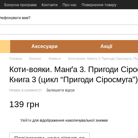
Бонусна програма
Контакти
Про нас
Повернення товару
лефонувати вам?
Аксесуари
Акції
Головна
Каталог
Комікси
Коти-вояки. Манґа 3. Пригоди Сіросмуга. По
Коти-вояки. Манґа 3. Пригоди Сіро
Книга 3 (цикл “Пригоди Сіросмуга”)
Немає в наявності
Залишити відгук
139 грн
Увійти
для відображення накопичувальної знижки
%