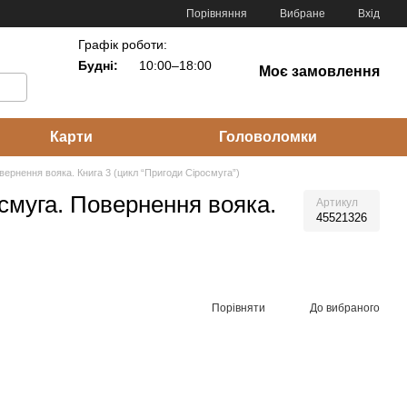
Порівняння
Вибране
Вхід
Графік роботи:
Будні:
10:00–18:00
Моє замовлення
Карти
Головоломки
вернення вояка. Книга 3 (цикл “Пригоди Сіросмуга”)
смуга. Повернення вояка.
Артикул
45521326
Порівняти
До вибраного