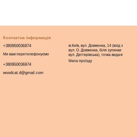
Контактна інформація
+380950036974
м.Київ, вул. Довженка, 14 (вхід з
вул. О. Довженка, біля зупинки
Ми вам перетелефонуємо
вул. Дегтярівська), точка видачі
Мапа проїзду
+380950036974
woodcat.d@gmail.com