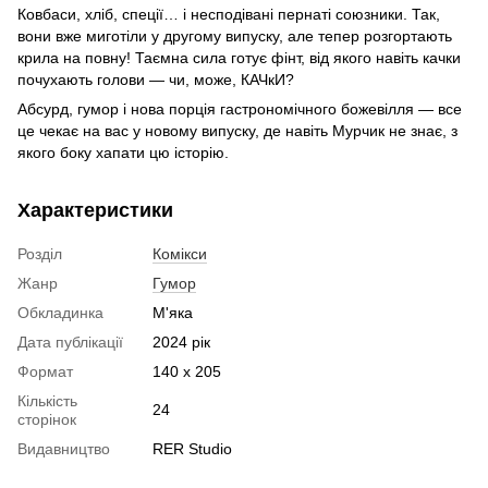
Ковбаси, хліб, спеції… і несподівані пернаті союзники. Так,
вони вже миготіли у другому випуску, але тепер розгортають
крила на повну! Таємна сила готує фінт, від якого навіть качки
почухають голови — чи, може, КАЧкИ?
Абсурд, гумор і нова порція гастрономічного божевілля — все
це чекає на вас у новому випуску, де навіть Мурчик не знає, з
якого боку хапати цю історію.
Характеристики
Розділ
Комікси
Жанр
Гумор
Обкладинка
М'яка
Дата публікації
2024 рік
Формат
140 х 205
Кількість
24
сторінок
Видавництво
RER Studio