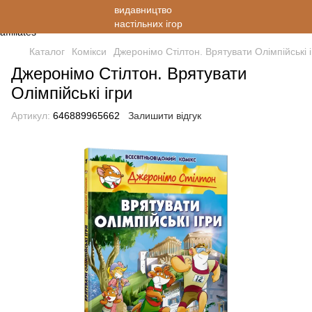
Каталог
Комікси
Джеронімо Стілтон. Врятувати Олімпійські і
Джеронімо Стілтон. Врятувати
Олімпійські ігри
Артикул:
646889965662
Залишити відгук