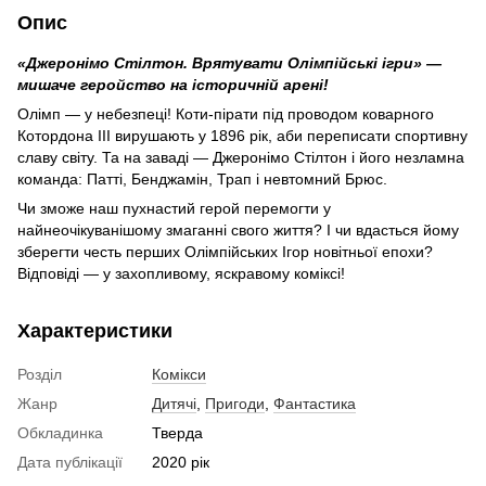
Опис
«Джеронімо Стілтон. Врятувати Олімпійські ігри» —
мишаче геройство на історичній арені!
Олімп — у небезпеці! Коти-пірати під проводом коварного
Котордона III вирушають у 1896 рік, аби переписати спортивну
славу світу. Та на заваді — Джеронімо Стілтон і його незламна
команда: Патті, Бенджамін, Трап і невтомний Брюс.
Чи зможе наш пухнастий герой перемогти у
найнеочікуванішому змаганні свого життя? І чи вдасться йому
зберегти честь перших Олімпійських Ігор новітньої епохи?
Відповіді — у захопливому, яскравому коміксі!
Характеристики
Розділ
Комікси
Жанр
Дитячі
,
Пригоди
,
Фантастика
Обкладинка
Тверда
Дата публікації
2020 рік