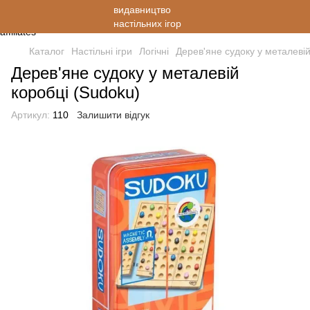
Каталог
Настільні ігри
Логічні
Дерев'яне судоку у металевій
Дерев'яне судоку у металевій
коробці (Sudoku)
Артикул:
110
Залишити відгук