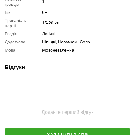
1+
гравців
Вік
6+
Тривалість
15-20 хв
партії
Розділ
Логічні
Додатково
Швидкі, Новачкам, Соло
Мова
Мовонезалежна
Відгуки
Додайте перший відгук
Залишити відгук