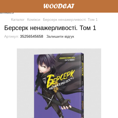
Каталог
Комікси
Берсерк ненажерливості. Том 1
Берсерк ненажерливості. Том 1
Артикул:
35256545658
Залишити відгук