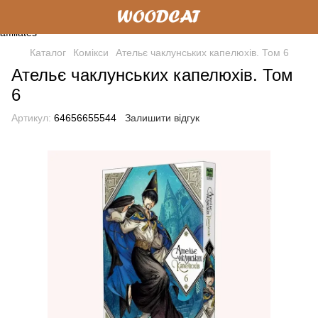
Каталог
Комікси
Ательє чаклунських капелюхів. Том 6
Ательє чаклунських капелюхів. Том
6
Артикул:
64656655544
Залишити відгук