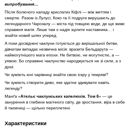
випробування…
Після болючого нападу крислатих Кіфлі — між життям і
смертю. Разом із Лулусі, Коко та її подруги вирушають до
легендарного Чарозалу — міста під товщею води, де ще живе
справжня магія. Лише там є надія зцілити наставника… і
знайти новий шлях уперед.
А поки досвідчені чаклуни готуються до вирішальної битви,
дівчатам випадає незвична місія: вразити Бельдарута —
наймогутнішого мага епохи. Не битвою, не могутністю, а —
уявою. Бо справжнє чаклунство народжується не зі сили, а з
душі.
Чи зуміють юні чарівниці знайти свою іскру у темряві?
Чи зуміють створити диво, яке здатне здивувати навіть
легенду?
Манґа «
Ательє чаклунських капелюхів. Том 6
» — це
занурення в глибини магічного світу, де зростання, віра в себе
й таємниці — щільно переплетені.
Характеристики