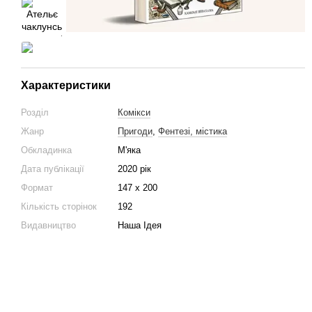
Характеристики
Розділ
Комікси
Жанр
Пригоди
,
Фентезі, містика
Обкладинка
М'яка
Дата публікації
2020 рік
Формат
147 х 200
Кількість сторінок
192
Видавництво
Наша Ідея