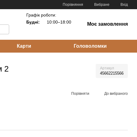
Порівняння
Вибране
Вхід
Графік роботи:
Будні:
10:00–18:00
Моє замовлення
Карти
Головоломки
м 2
Артикул
45662215566
Порівняти
До вибраного