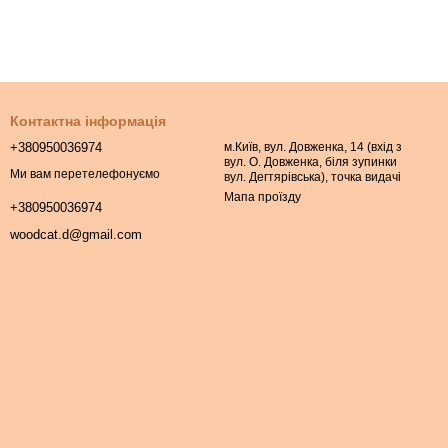
Контактна інформація
+380950036974
м.Київ, вул. Довженка, 14 (вхід з
вул. О. Довженка, біля зупинки
Ми вам перетелефонуємо
вул. Дегтярівська), точка видачі
Мапа проїзду
+380950036974
woodcat.d@gmail.com