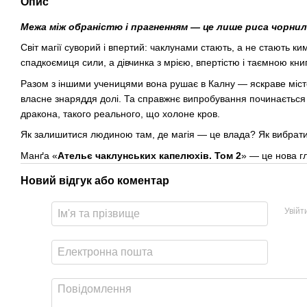
Опис
Межа між обраністю і прагненням — це лише риса чорни
Світ магії суворий і впертий: чаклунами стають, а не стають 
спадкоємиця сили, а дівчинка з мрією, впертістю і таємною кни
Разом з іншими ученицями вона рушає в Калну — яскраве міст
власне знаряддя долі. Та справжнє випробування починається не
дракона, такого реального, що холоне кров.
Як залишитися людиною там, де магія — це влада? Як вибрати
Манґа «
Ательє чаклунських капелюхів. Том 2
» — це нова гл
Новий відгук або коментар
Увійт