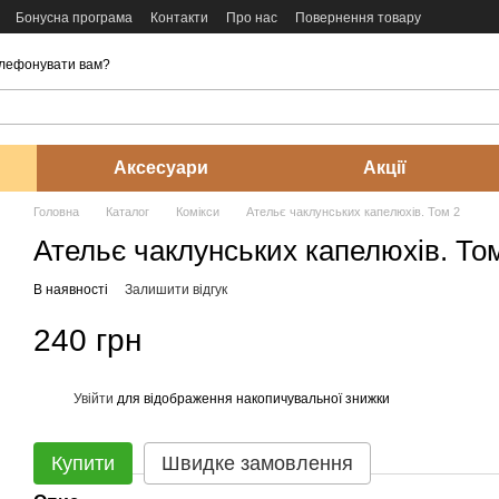
Бонусна програма
Контакти
Про нас
Повернення товару
лефонувати вам?
Аксесуари
Акції
Головна
Каталог
Комікси
Ательє чаклунських капелюхів. Том 2
Ательє чаклунських капелюхів. То
В наявності
Залишити відгук
240 грн
Увійти
для відображення накопичувальної знижки
%
Купити
Швидке замовлення