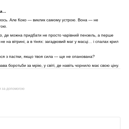
ла…
кимось. Але Коко — виклик самому устрою. Вона — не
гою.
о, де можна придбати не просто чарівний пензель, а перше
 на вітрині, а в тінях: загадковий маг у масці… і спалах крил
ся з пастки, якщо твоя сила — ще не опанована?
ава боротьби за мрію, у світі, де навіть чорнило має свою ціну.
и за допомогою