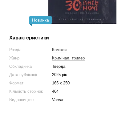
Новинка
Характеристики
Розділ
Комікси
Жанр
Кримінал, трилер
Обкладинка
Тверда
Дата публікації
2025 рік
Формат
165 х 250
Кількість сторінок
464
Видавництво
Varvar