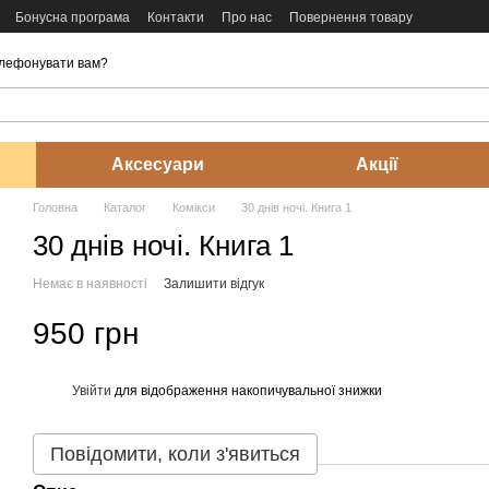
Бонусна програма
Контакти
Про нас
Повернення товару
лефонувати вам?
Аксесуари
Акції
Головна
Каталог
Комікси
30 днів ночі. Книга 1
30 днів ночі. Книга 1
Немає в наявності
Залишити відгук
950 грн
Увійти
для відображення накопичувальної знижки
%
Повідомити, коли з'явиться