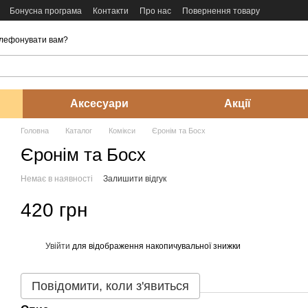
Бонусна програма
Контакти
Про нас
Повернення товару
лефонувати вам?
Аксесуари
Акції
Головна
Каталог
Комікси
Єронім та Босх
Єронім та Босх
Немає в наявності
Залишити відгук
420 грн
Увійти
для відображення накопичувальної знижки
%
Повідомити, коли з'явиться