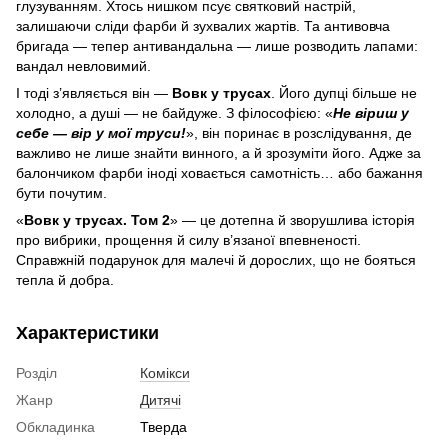
глузуванням. Хтось нишком псує святковий настрій,
залишаючи сліди фарби й зухвалих жартів. Та антивовча
бригада — тепер антивандальна — лише розводить лапами:
вандал невловимий.
І тоді з’являється він —
Вовк у трусах
. Його дупці більше не
холодно, а душі — не байдуже. З філософією: «
Не віриш у
себе — вір у мої труси!
», він поринає в розслідування, де
важливо не лише знайти винного, а й зрозуміти його. Адже за
балончиком фарби іноді ховається самотність… або бажання
бути почутим.
«
Вовк у трусах. Том 2
» — це дотепна й зворушлива історія
про вибрики, прощення й силу в’язаної впевненості.
Справжній подарунок для малечі й дорослих, що не бояться
тепла й добра.
Характеристики
Розділ
Комікси
Жанр
Дитячі
Обкладинка
Тверда