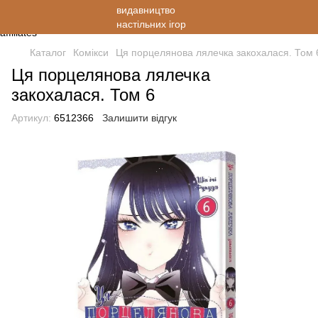
Каталог
Комікси
Ця порцелянова лялечка закохалася. Том 
Ця порцелянова лялечка
закохалася. Том 6
Артикул:
6512366
Залишити відгук