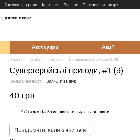
Бонусна програма
Контакти
Про нас
Повернення товару
лефонувати вам?
Аксесуари
Акції
Головна
Каталог
Комікси
Супергеройські пригоди, #1 (9)
Супергеройські пригоди, #1 (9)
Немає в наявності
Залишити відгук
40 грн
Увійти
для відображення накопичувальної знижки
%
Повідомити, коли з'явиться