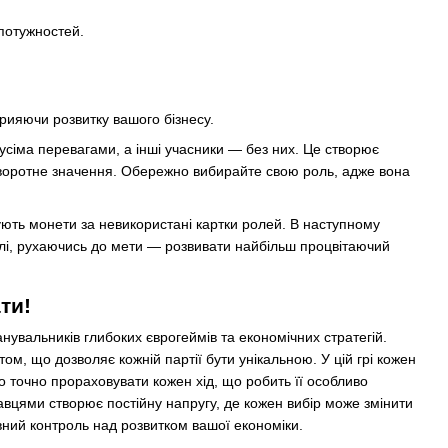
потужностей.
рияючи розвитку вашого бізнесу.
 усіма перевагами, а інші учасники — без них. Це створює
оворотне значення. Обережно вибирайте свою роль, адже вона
ують монети за невикористані картки ролей. В наступному
ролі, рухаючись до мети — розвивати найбільш процвітаючий
ти!
нувальників глибоких єврогеймів та економічних стратегій.
ом, що дозволяє кожній партії бути унікальною. У цій грі кожен
точно прораховувати кожен хід, що робить її особливо
вцями створює постійну напругу, де кожен вибір може змінити
вний контроль над розвитком вашої економіки.