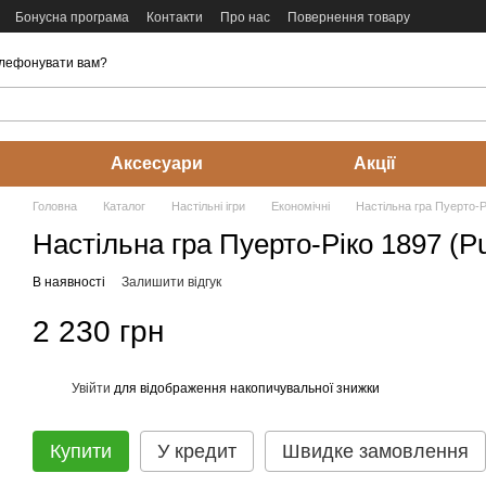
Бонусна програма
Контакти
Про нас
Повернення товару
лефонувати вам?
Аксесуари
Акції
Головна
Каталог
Настільні ігри
Економічні
Настільна гра Пуерто-Р
Настільна гра Пуерто-Ріко 1897 (Pu
В наявності
Залишити відгук
2 230 грн
Увійти
для відображення накопичувальної знижки
%
Купити
У кредит
Швидке замовлення