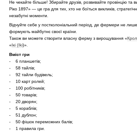
Не чекайте більше! Збирайте друзів, розвивайте провінцію та 
Ріко 1897» — це гра для тих, хто не боїться викликів, стратегі
незабутні моменти.
Відчуйте себе у постколоніальний період, де фермери не лише 
формують майбутнє своєї країни.
Також ви можете створити власну ферму з вирощування «
Крол
«
Ікі (Iki
)».
Вміст гри
- 6 планшетів;
- 58 тайлів;
- 92 тайли будівель;
- 10 карт ролей;
- 100 робітників;
- 50 товарів;
- 20 дворян;
- 5 кораблів;
- 51 дублон;
- 50 фішок переможних балів;
- 1 правила гри.