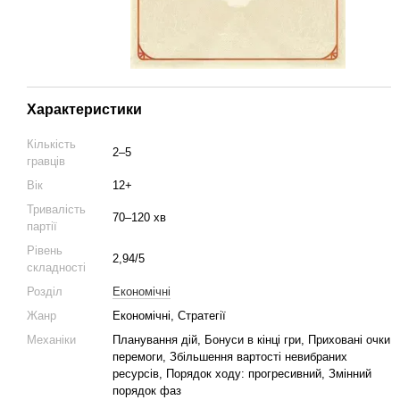
Характеристики
Кількість
2–5
гравців
Вік
12+
Тривалість
70–120 хв
партії
Рівень
2,94/5
складності
Розділ
Економічні
Жанр
Економічні, Стратегії
Механіки
Планування дій, Бонуси в кінці гри, Приховані очки
перемоги, Збільшення вартості невибраних
ресурсів, Порядок ходу: прогресивний, Змінний
порядок фаз