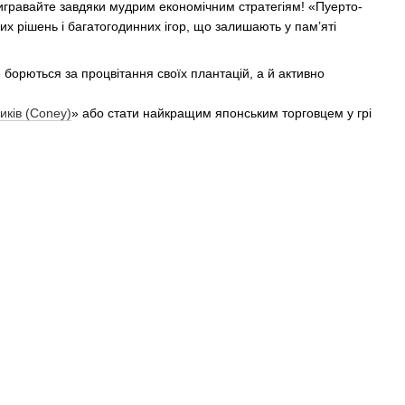
вигравайте завдяки мудрим економічним стратегіям! «Пуерто-
чних рішень і багатогодинних ігор, що залишають у пам’яті
борються за процвітання своїх плантацій, а й активно
иків (Coney)
» або стати найкращим японським торговцем у грі