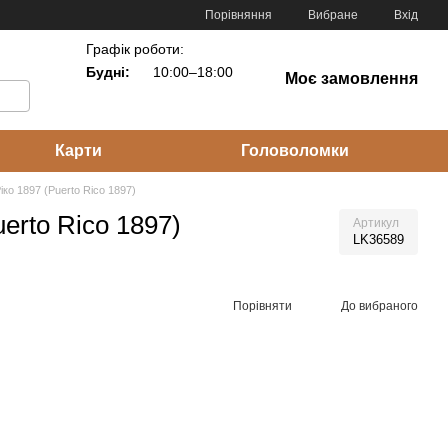
Порівняння
Вибране
Вхід
Графік роботи:
Будні:
10:00–18:00
Моє замовлення
Карти
Головоломки
іко 1897 (Puerto Rico 1897)
erto Rico 1897)
Артикул
LK36589
Порівняти
До вибраного