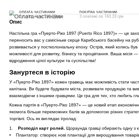
ОПЛАТА ЧАСТИНАМИ
ПОКУПКА ЧАСТИНАМИ
3 платежі по 743.33 грн
3 платежі по 743.33 грн
Опис
Настільна гра «Пуерто-Ріко 1897 (Puerto Rico 1897)» — це зах
переносить вас у самісіньке серце Карибського басейну на рубеж
розвивається у постколоніальну епоху. Острів, який колись був
можливості для розвитку, бізнесу та процвітання. Ваша місія —
відродження цілої культури та суспільства!
Зануртеся в історію
У «Пуерто-Ріко 1897» кожен гравець має можливість стати части
капітана. Ви будете будувати міста, розвивати продукцію та в
взаємодіючи з іншими гравцями. Це гра для тих, хто любить гли
Кожна партія в «Пуерто-Ріко 1897» — це новий етап економічн
якомога більше переможних балів за допомогою різних стратегі
торгівлі. Ось як виглядає ігролад:
1.
Розподіл карт ролей.
Щораунда гравці обирають одну з ка
• Плантатор: створює нові плантації для вирощування товарів