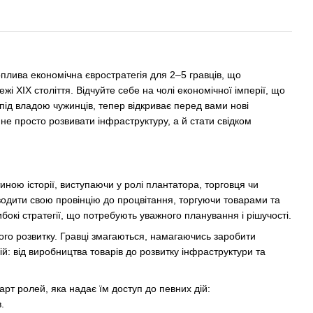
оплива економічна євростратегія для 2–5 гравців, що
і XIX століття. Відчуйте себе на чолі економічної імперії, що
 під владою чужинців, тепер відкриває перед вами нові
 не просто розвивати інфраструктуру, а й стати свідком
ною історії, виступаючи у ролі плантатора, торговця чи
иводити свою провінцію до процвітання, торгуючи товарами та
бокі стратегії, що потребують уважного планування і рішучості.
ого розвитку. Гравці змагаються, намагаючись заробити
й: від виробництва товарів до розвитку інфраструктури та
рт ролей, яка надає їм доступ до певних дій:
.