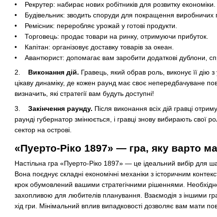
• Рекрутер: набирає нових робітників для розвитку економіки.
• Будівельник: зводить споруди для покращення виробничих 
• Ремісник: переробляє урожай у готові продукти.
• Торговець: продає товари на ринку, отримуючи прибуток.
• Капітан: організовує доставку товарів за океан.
• Авантюрист: допомагає вам заробити додаткові дублони, сп
2.
Виконання дій.
Гравець, який обрав роль, виконує її дію з
цікаву динаміку, де кожен раунд має своє непередбачуване п
визначить, які стратегії вам будуть доступні!
3.
Закінчення раунду.
Після виконання всіх дій гравці отрим
раунді губернатор змінюється, і гравці знову вибирають свої 
сектор на острові.
«Пуерто-Ріко 1897» — гра, яку варто ма
Настільна гра «Пуерто-Ріко 1897» — це ідеальний вибір для ша
Вона поєднує складні економічні механіки з історичним контекст
крок обумовлений вашими стратегічними рішеннями. Необхідно 
захопливою для любителів планування. Взаємодія з іншими гра
хід гри. Мінімальний вплив випадковості дозволяє вам мати по