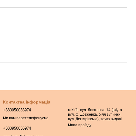
Контактна інформація
+380950036974
м.Київ, вул. Довженка, 14 (вхід з
вул. О. Довженка, біля зупинки
Ми вам перетелефонуємо
вул. Дегтярівська), точка видачі
Мапа проїзду
+380950036974