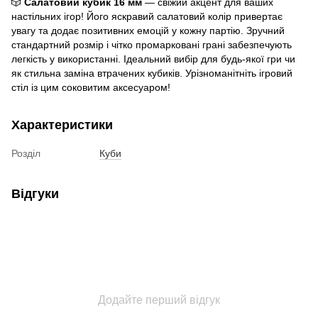
🎲
Салатовий кубик 16 мм
— свіжий акцент для ваших
настільних ігор! Його яскравий салатовий колір привертає
увагу та додає позитивних емоцій у кожну партію. Зручний
стандартний розмір і чітко промарковані грані забезпечують
легкість у використанні. Ідеальний вибір для будь-якої гри чи
як стильна заміна втрачених кубиків. Урізноманітніть ігровий
стіл із цим соковитим аксесуаром!
Характеристики
Розділ
Куби
Відгуки
Додайте перший відгук