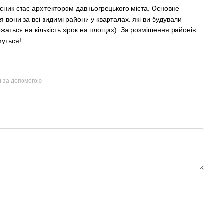
асник стає архітектором давньогрецького міста. Основне
вони за всі видимі райони у кварталах, які ви будували
ожаться на кількість зірок на площах). За розміщення районів
муться!
и за допомогою