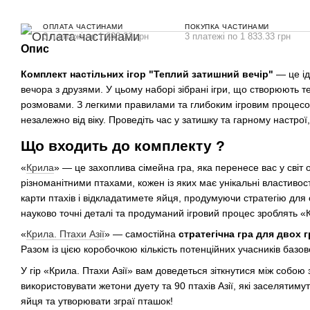
ОПЛАТА ЧАСТИНАМИ
ПОКУПКА ЧАСТИНАМИ
3 платежі по 1 833.33 грн
3 платежі по 1 833.33 грн
Опис
Комплект настільних ігор "Теплий затишний вечір"
— це ід
вечора з друзями. У цьому наборі зібрані ігри, що створюють 
розмовами. З легкими правилами та глибоким ігровим процесом,
незалежно від віку. Проведіть час у затишку та гарному настрої,
Що входить до комплекту ?
«
Крила
» — це захоплива сімейна гра, яка перенесе вас у світ о
різноманітними птахами, кожен із яких має унікальні властивос
карти птахів і відкладатимете яйця, продумуючи стратегію для
науково точні деталі та продуманий ігровий процес зроблять «
«
Крила. Птахи Азії
» — самостійна
стратегічна гра для двох 
Разом із цією коробочкою кількість потенційних учасників базово
У гір «Крила. Птахи Азії» вам доведеться зіткнутися між собою
використовувати жетони дуету та 90 птахів Азії, які заселятим
яйця та утворювати зграї пташок!