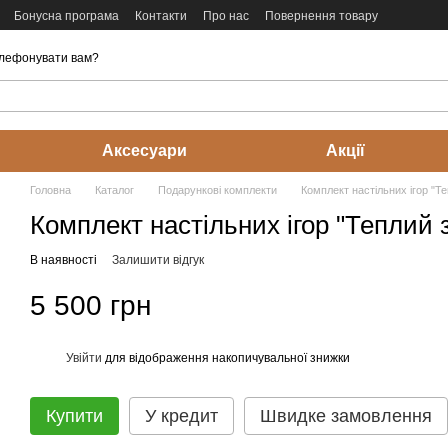
Бонусна програма
Контакти
Про нас
Повернення товару
лефонувати вам?
Аксесуари
Акції
Головна
Каталог
Подарункові комплекти
Комплект настільних ігор "Т
Комплект настільних ігор "Теплий 
В наявності
Залишити відгук
5 500 грн
Увійти
для відображення накопичувальної знижки
%
Купити
У кредит
Швидке замовлення