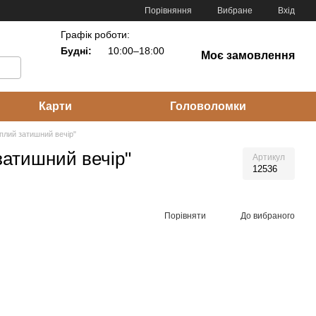
Порівняння
Вибране
Вхід
Графік роботи:
Будні:
10:00–18:00
Моє замовлення
Карти
Головоломки
еплий затишний вечір"
затишний вечір"
Артикул
12536
Порівняти
До вибраного