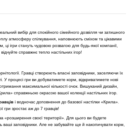
еальний вибір для спокійного сімейного дозвілля чи затишного
теплу атмосферу спілкування, наповнюють сміхом та цікавими
 ці ігри стануть чудовою розвагою для будь-якої компанії,
 відчуйте справжнє тепло настільних ігор!
рнітології. Гравці створюють власні заповідники, заселяючи їх
ті. У процесі гри ви добуватимете корм, відкриватимете нові
 отримання максимальної кількості очок. Вишуканий дизайн,
Крила» справжньою окрасою вашої колекції настільних ігор.
гравців
і водночас доповнення до базової настілки «Крила».
ї гри зростає аж до 7 гравців!
 за «розширення своєї території». Для цього ви будете
уть ваші заповідники. Але не забувайте ще й накопичувати корм,