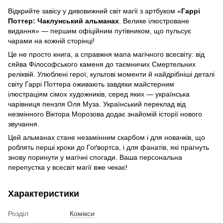
Відкрийте завісу у дивовижний світ магії з артбуком «
Гаррі
Поттер: Чаклунський альманах
. Велике ілюстроване
видання» — першим офіційним путівником, що пульсує
чарами на кожній сторінці!
Це не просто книга, а справжня мапа магічного всесвіту: від
сяйва Філософського каменя до таємничих Смертельних
реліквій. Улюблені герої, культові моменти й найдрібніші деталі
світу Гаррі Поттера оживають завдяки майстерним
ілюстраціям сімох художників, серед яких — українська
чарівниця пензля Оля Муза. Український переклад від
незмінного Віктора Морозова додає знайомій історії нового
звучання.
Цей альманах стане незамінним скарбом і для новачків, що
роблять перші кроки до Гоґвортса, і для фанатів, які прагнуть
знову поринути у магічні спогади. Ваша персональна
перепустка у всесвіт магії вже чекає!
Характеристики
Розділ
Комікси